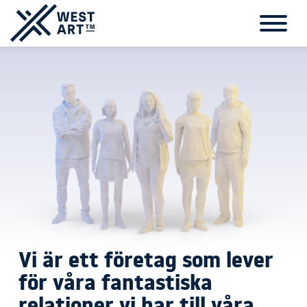
H
o
p
p
a
t
i
l
l
s
i
d
i
n
n
e
h
Vi är ett företag som lever
å
l
för våra fantastiska
l