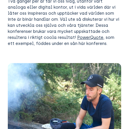
Två gånger per år tar vi oss iväg, utanför vårt
analoga eller digital kontor, ut i vida världen där vi
låter oss inspireras och upptäcker vad världen som
inte är binär handlar om. Väl ute så diskuterar vi hur vi
kan utveckla oss själva och våra tjänster. Dessa
konferenser brukar vara mycket uppskattade och
resultera i riktigt coola resultat!
PowerQuote
, som
ett exempel, föddes under en sån här konferens.