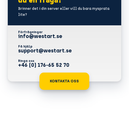
du en fråga?
Brinner det i din server eller vill du bara mysprata
lite?
Förfrågningar
info@westart.se
Få hjälp
support@westart.se
Ringa oss
+46 (0) 176-65 52 70
KONTAKTA OSS