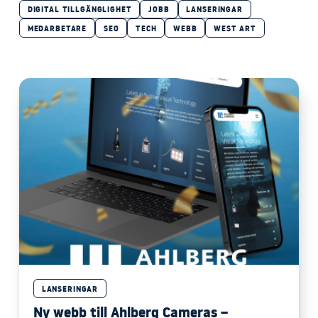
DIGITAL TILLGÄNGLIGHET
JOBB
LANSERINGAR
MEDARBETARE
SEO
TECH
WEBB
WEST ART
LANSERINGAR
Ny webb till Ahlberg Cameras –