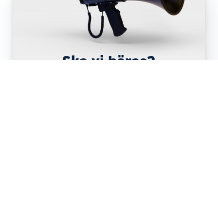
Ska vi höras?
Har du ett projekt på gång?
Letar du efter utvecklare till ett komplicerat
systembygge?
Dags att fräscha upp webben?
Hur litet eller stort det är, kontakta oss! Vi vill gärna
prata med dig!
KONTAKTA OSS