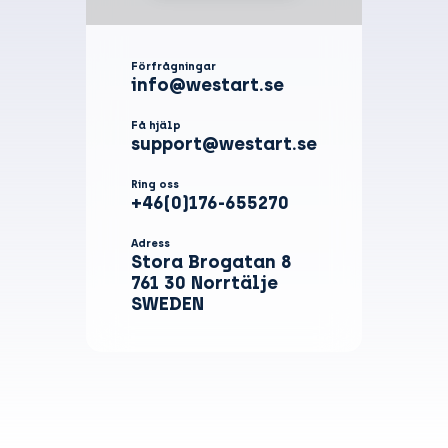
Förfrågningar
info@westart.se
Få hjälp
support@westart.se
Ring oss
+46(0)176-655270
Adress
Stora Brogatan 8
761 30 Norrtälje
SWEDEN