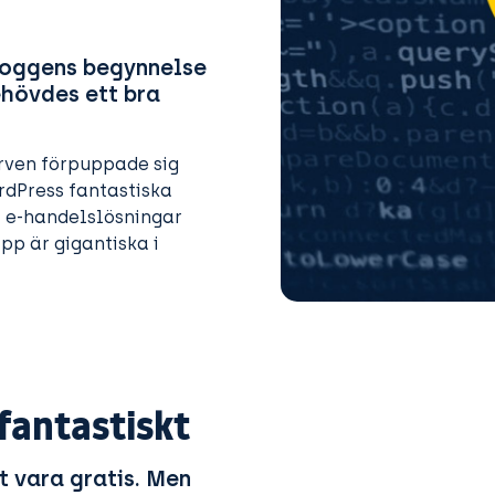
bloggens begynnelse
ehövdes ett bra
rven förpuppade sig
rdPress fantastiska
ll e-handelslösningar
pp är gigantiska i
fantastiskt
t vara gratis. Men